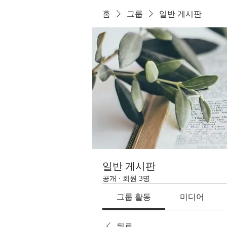
홈
그룹
일반 게시판
일반 게시판
공개
·
회원 3명
그룹 활동
미디어
뒤로