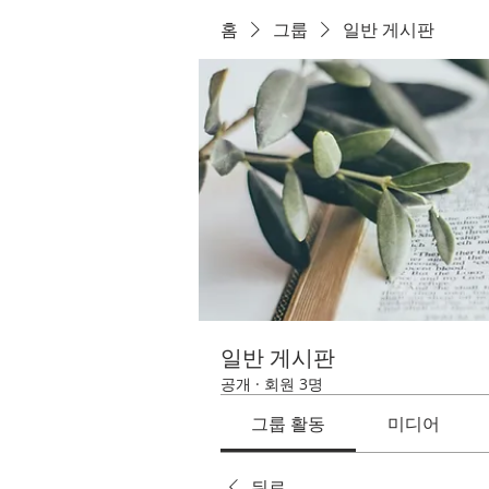
홈
그룹
일반 게시판
일반 게시판
공개
·
회원 3명
그룹 활동
미디어
뒤로