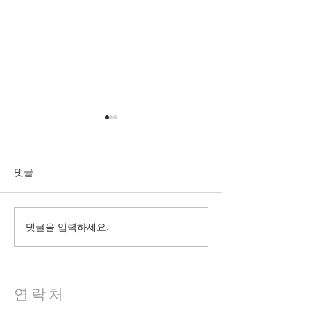
댓글
2026년7월26일 주보
2026년7월19일 
댓글을 입력하세요.
연락처